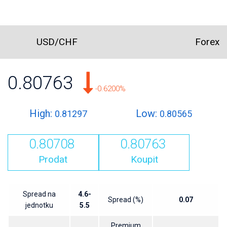
USD/CHF
Forex
0.80763
-0.6200%
High:
Low:
0.81297
0.80565
0.80708
0.80763
Prodat
Koupit
Spread na
4.6-
Spread (%)
0.07
jednotku
5.5
Premium