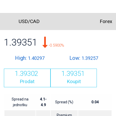
USD/CAD
Forex
1.39351
-0.5900%
High:
Low:
1.40297
1.39257
1.39302
1.39351
Prodat
Koupit
Spread na
4.1-
Spread (%)
0.04
jednotku
4.9
Premium