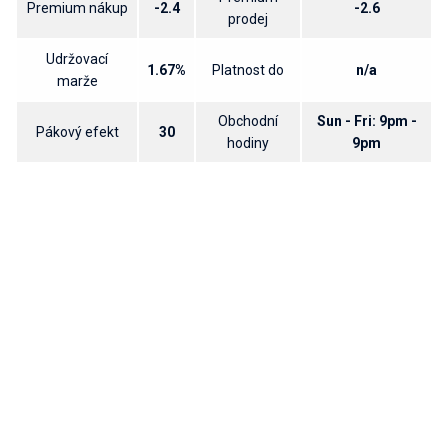
Premium nákup
-2.4
-2.6
prodej
Udržovací
1.67%
Platnost do
n/a
marže
Obchodní
Sun - Fri: 9pm -
Pákový efekt
30
hodiny
9pm