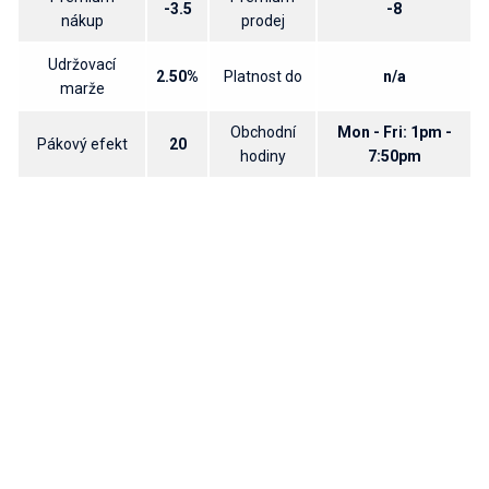
-3.5
-8
nákup
prodej
Udržovací
2.50%
Platnost do
n/a
marže
Obchodní
Mon - Fri: 1pm -
Pákový efekt
20
hodiny
7:50pm