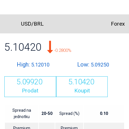
USD/BRL
Forex
5.10420
-0.2800%
High:
Low:
5.12010
5.09250
5.09920
5.10420
Prodat
Koupit
Spread na
20-50
Spread (%)
0.10
jednotku
Premium
Premium