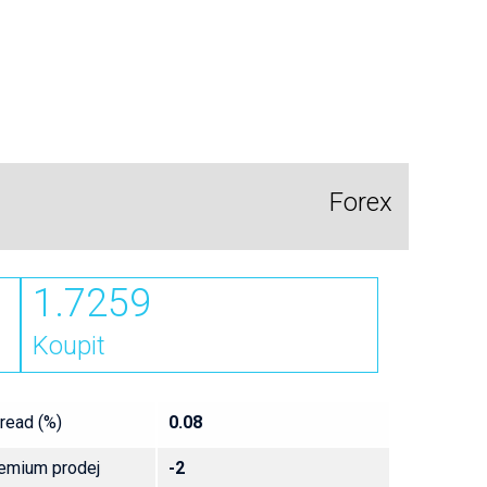
Forex
1.7259
Koupit
read (%)
0.08
emium prodej
-2