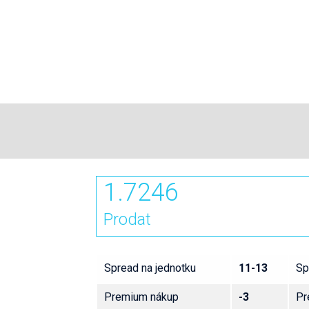
1.7246
Prodat
Spread na jednotku
11-13
Sp
Premium nákup
-3
Pr