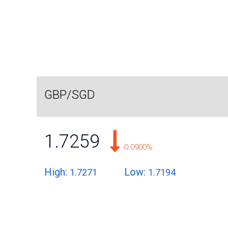
GBP/SGD
1.7259
-0.0900%
High:
Low:
1.7271
1.7194