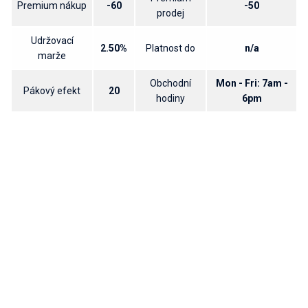
Premium nákup
-60
-50
prodej
Udržovací
2.50%
Platnost do
n/a
marže
Obchodní
Mon - Fri: 7am -
Pákový efekt
20
hodiny
6pm