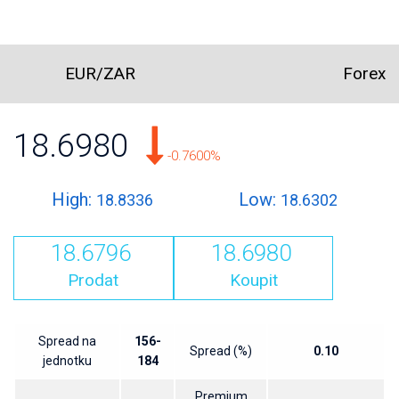
EUR/ZAR
Forex
18.6980
-0.7600%
High:
Low:
18.8336
18.6302
18.6796
18.6980
Prodat
Koupit
Spread na
156-
Spread (%)
0.10
jednotku
184
Premium